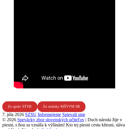
Zo správ STVR
Zo stránky MŠVVM SR
7. júla 2026
SZSU
Informujeme
Spievali sme
© 2026
Spevácky zbor slovenských učiteľov
|
Duch národa žije v
piesni, s ňou sa vznáša k výšinám! Kto tej piesni cestu kliesni, sláva