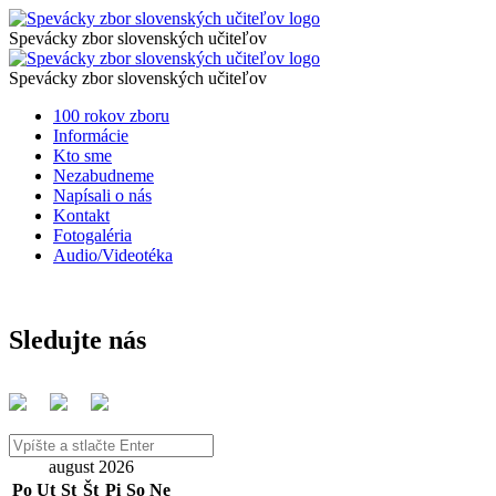
Galavečer
Spevácky
zbor
Spevácky zbor slovenských učiteľov
udeľovania
Galavečer
slovenských
Spevácky
Cien
učiteľov
zbor
Spevácky zbor slovenských učiteľov
udeľovania
slovenských
sv.
Preskočiť
100 rokov zboru
Cien
učiteľov
na
Informácie
Gorazda
sv.
obsah
Kto sme
2026
Nezabudneme
Gorazda
Napísali o nás
-
2026
Kontakt
Spevácky
Fotogaléria
-
Audio/Videotéka
zbor
Spevácky
slovenských
zbor
učiteľov
slovenských
Sledujte nás
učiteľov
Vyhľadávanie
august 2026
Po
Ut
St
Št
Pi
So
Ne