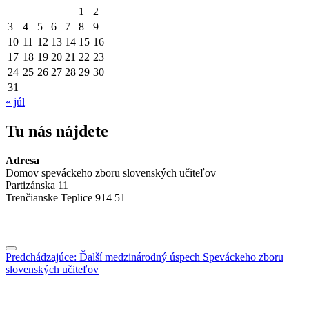
1
2
3
4
5
6
7
8
9
10
11
12
13
14
15
16
17
18
19
20
21
22
23
24
25
26
27
28
29
30
31
« júl
Tu nás nájdete
Adresa
Domov speváckeho zboru slovenských učiteľov
Partizánska 11
Trenčianske Teplice 914 51
Jedálny
Navigácia
Predchádzajúce:
Ďalší medzinárodný úspech Speváckeho zboru
lístok
slovenských učiteľov
v
článkoch
Nositeľ štátnej ceny Alexandra Dubčeka