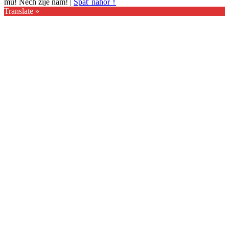
mu! Nech žije nám!
|
Späť nahor ↑
Translate »