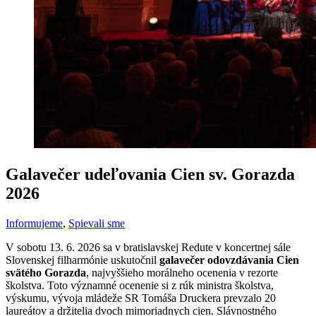
Galavečer udeľovania Cien sv. Gorazda
2026
Informujeme
,
Spievali sme
V sobotu 13. 6. 2026 sa v bratislavskej Redute v koncertnej sále
Slovenskej filharmónie uskutočnil
g
alavečer odovzdávania Cien
svätého Gorazda
, najvyššieho morálneho ocenenia v rezorte
školstva. Toto významné ocenenie si z rúk ministra školstva,
výskumu, vývoja mládeže SR Tomáša Druckera prevzalo 20
laureátov a držitelia dvoch mimoriadnych cien. Slávnostného