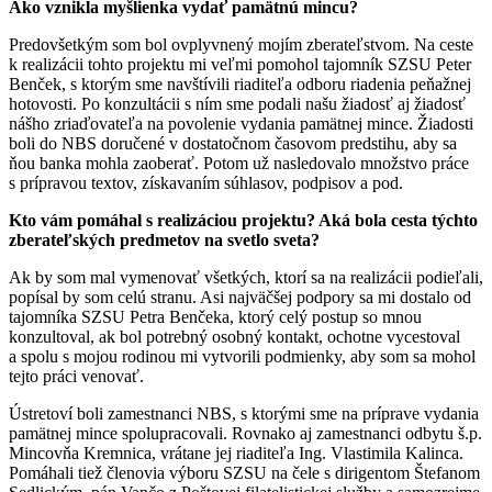
Ako vznikla myšlienka vydať pamätnú mincu?
Predovšetkým som bol ovplyvnený mojím zberateľstvom. Na ceste
k realizácii tohto projektu mi veľmi pomohol tajomník SZSU Peter
Benček, s ktorým sme navštívili riaditeľa odboru riadenia peňažnej
hotovosti. Po konzultácii s ním sme podali našu žiadosť aj žiadosť
nášho zriaďovateľa na povolenie vydania pamätnej mince. Žiadosti
boli do NBS doručené v dostatočnom časovom predstihu, aby sa
ňou banka mohla zaoberať. Potom už nasledovalo množstvo práce
s prípravou textov, získavaním súhlasov, podpisov a pod.
Kto vám pomáhal s realizáciou projektu? Aká bola cesta týchto
zberateľských predmetov na svetlo sveta?
Ak by som mal vymenovať všetkých, ktorí sa na realizácii podieľali,
popísal by som celú stranu. Asi najväčšej podpory sa mi dostalo od
tajomníka SZSU Petra Benčeka, ktorý celý postup so mnou
konzultoval, ak bol potrebný osobný kontakt, ochotne vycestoval
a spolu s mojou rodinou mi vytvorili podmienky, aby som sa mohol
tejto práci venovať.
Ústretoví boli zamestnanci NBS, s ktorými sme na príprave vydania
pamätnej mince spolupracovali. Rovnako aj zamestnanci odbytu š.p.
Mincovňa Kremnica, vrátane jej riaditeľa Ing. Vlastimila Kalinca.
Pomáhali tiež členovia výboru SZSU na čele s dirigentom Štefanom