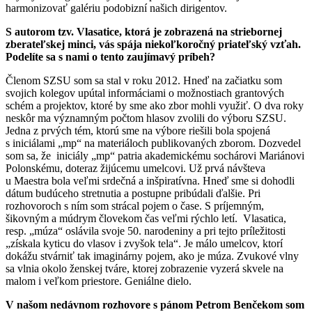
harmonizovať galériu podobizní našich dirigentov.
S autorom tzv. Vlasatice, ktorá je zobrazená na striebornej
zberateľskej minci, vás spája niekoľkoročný priateľský vzťah.
Podelíte sa s nami o tento zaujímavý príbeh?
Členom SZSU som sa stal v roku 2012. Hneď na začiatku som
svojich kolegov upútal informáciami o možnostiach grantových
schém a projektov, ktoré by sme ako zbor mohli využiť. O dva roky
neskôr ma významným počtom hlasov zvolili do výboru SZSU.
Jedna z prvých tém, ktorú sme na výbore riešili bola spojená
s iniciálami „mp“ na materiáloch publikovaných zborom. Dozvedel
som sa, že iniciály „mp“ patria akademickému sochárovi Mariánovi
Polonskému, doteraz žijúcemu umelcovi. Už prvá návšteva
u Maestra bola veľmi srdečná a inšpiratívna. Hneď sme si dohodli
dátum budúceho stretnutia a postupne pribúdali ďalšie. Pri
rozhovoroch s ním som strácal pojem o čase. S príjemným,
šikovným a múdrym človekom čas veľmi rýchlo letí. Vlasatica,
resp. „múza“ oslávila svoje 50. narodeniny a pri tejto príležitosti
„získala kyticu do vlasov i zvyšok tela“. Je málo umelcov, ktorí
dokážu stvárniť tak imaginárny pojem, ako je múza. Zvukové vlny
sa vlnia okolo ženskej tváre, ktorej zobrazenie vyzerá skvele na
malom i veľkom priestore. Geniálne dielo.
V našom nedávnom rozhovore s pánom Petrom Benčekom som