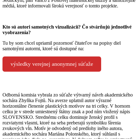
Sedlickým, pán Vančo z Poštovej filatelistickej služby a samozrejme
médiá, ktoré informovali širokú verejnosť o tomto projekte.
Kto sú autori samotných vizualizácií? Čo stvárňujú jednotlivé
vyobrazenia?
Tu by som chcel upriamil pozornosť čitateľov na popisy diel
samotnými autormi, ktoré sú dostupné na:
výsledky verejnej anonymnej súťaže
Odborná komisia vybrala zo súťaže výtvarný návrh akademického
sochára Zbyňka Fojtů. Na averze uplatnil autor výrazné
horizontálne členenie plastických motívov na tri celky. V hornom
celku je v strede umiestnený štátny znak a pod ním vložený nápis
SLOVENSKO. Strednému celku dominuje ženský profil s
rozviatymi vlasmi, ktoré na seba preberajú symboliku šírenia
zvukových vĺn. Motív je odvodený od predlohy iného autora,
akademického sochára Mariána Polonského, ktorý súhlasil s