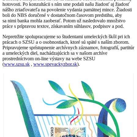
hotovosti. Po konzultácii s ním sme podali našu žiadosť aj žiadosť
nášho zriaďovateľa na povolenie vydania pamätnej mince. Žiadosti
boli do NBS doručené v dostatočnom časovom predstihu, aby
sa nimi banka mohla zaoberať. Potom už nasledovalo množstvo
práce s prípravou textov, získavaním súhlasov, podpisov a pod.
Nepretržite spolupracujeme so študentami umeleckých škôl pri ich
prácach o SZSU a o osobnostiach, ktoré sú späté s naším zborom.
Pripravujeme sprístupnenie archívnych záznamov, fotografií, partitúr
a umeleckých diel, nachádzajúcich sa v našom archíve
prostredníctvom on-line výstavy na webe SZSU
(
www.szsu.sk
,
www.spevackyzbor.sk
).