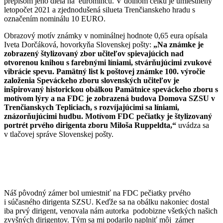
prepisom jeho diela na euromincu. V dolnom celku je umiestnený
letopočet 2021 a zjednodušená silueta Trenčianskeho hradu s
označením nominálu 10 EURO.
Obrazový motív známky v nominálnej hodnote 0,65 eura opísala
Iveta Dorčáková, hovorkyňa Slovenskej pošty:
„Na známke je
zobrazený štylizovaný zbor učiteľov spievajúcich nad
otvorenou knihou s farebnými líniami, stvárňujúcimi zvukové
vibrácie spevu. Pamätný list k poštovej známke 100. výročie
založenia Speváckeho zboru slovenských učiteľov je
inšpirovaný historickou obálkou Pamätnice speváckeho zboru s
motívom lýry a na FDC je zobrazená budova Domova SZSU v
Trenčianskych Tepliciach, s rozvíjajúcimi sa líniami,
znázorňujúcimi hudbu. Motívom FDC pečiatky je štylizovaný
portrét prvého dirigenta zboru Miloša Ruppeldta,“
uvádza sa
v tlačovej správe Slovenskej pošty.
Náš pôvodný zámer bol umiestniť na FDC pečiatky prvého
i súčasného dirigenta SZSU. Keďže sa na obálku nakoniec dostal
iba prvý dirigent, venovala nám autorka podobizne všetkých našich
zvyšných dirigentov. Tým sa mi podarilo naplniť môj zámer