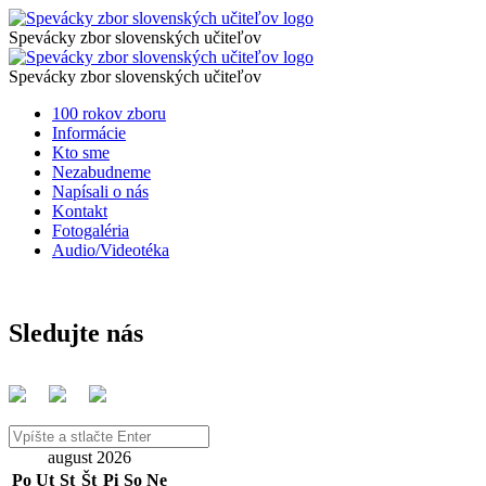
Novinka
Spevácky
zbor
Spevácky zbor slovenských učiteľov
pri
Novinka
slovenských
Spevácky
príležitosti
učiteľov
zbor
Spevácky zbor slovenských učiteľov
pri
slovenských
krásneho
Preskočiť
100 rokov zboru
príležitosti
učiteľov
na
Informácie
jubilea.
krásneho
obsah
Kto sme
Významná
Nezabudneme
jubilea.
Napísali o nás
medaila
Významná
Kontakt
pre
Fotogaléria
medaila
Audio/Videotéka
známe
pre
hudobné
známe
teleso!
hudobné
Sledujte nás
-
teleso!
Spevácky
-
zbor
Spevácky
slovenských
Vyhľadávanie
zbor
učiteľov
august 2026
slovenských
Po
Ut
St
Št
Pi
So
Ne