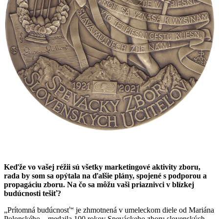
Keďže vo vašej réžii sú všetky marketingové aktivity zboru,
rada by som sa opýtala na ďalšie plány, spojené s podporou a
propagáciu zboru. Na čo sa môžu vaši priaznivci v blízkej
budúcnosti tešiť?
„Prítomná budúcnosť“ je zhmotnená v umeleckom diele od Mariána
Polonského – medaila 100 rokov Speváckeho zboru slovenských