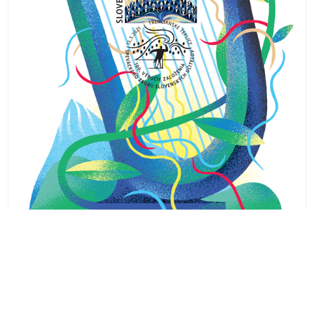
Spevácky zbor slovenských učiteľov môže byť pyšný aj na túto
pamätnú známku