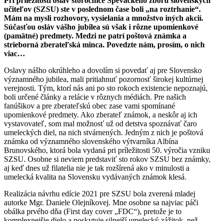
Pri príležitosti osláv storočnice Speváckeho zboru slovenských
učiteľov (SZSU) ste v poslednom čase boli „na roztrhanie“.
Mám na mysli rozhovory, vysielania a množstvo iných akcií.
Súčasťou osláv vášho jubilea sú však i rôzne upomienkové
(pamätné) predmety. Medzi ne patrí poštová známka a
strieborná zberateľská minca. Povedzte nám, prosím, o nich
viac…
Oslavy nášho okrúhleho a dovolím si povedať aj pre Slovensko
významného jubilea, mali pritiahnuť pozornosť širokej kultúrnej
verejnosti. Tým, ktorí nás ani po sto rokoch existencie nepoznajú,
boli určené články a relácie v rôznych médiách. Pre našich
fanúšikov a pre zberateľskú obec zase vami spomínané
upomienkové predmety. Ako zberateľ známok, a neskôr aj ich
vystavovateľ, som mal možnosť už od detstva spoznávať čaro
umeleckých diel, na nich stvárnených. Jedným z nich je poštová
známka od významného slovenského výtvarníka Albína
Brunovského, ktorá bola vydaná pri príležitosti 50. výročia vzniku
SZSU. Osobne si neviem predstaviť sto rokov SZSU bez známky,
aj keď dnes už filatelia nie je tak rozšírená ako v minulosti a
umelecká kvalita na Slovensku vydávaných známok klesá.
Realizácia návrhu edície 2021 pre SZSU bola zverená mladej
autorke Mgr. Daniele Olejníkovej. Mne osobne sa najviac páči
obálka prvého dňa (First day cover „FDC“), pretože je to
komplexnejšie dielo a poskytuje silnejší umelecký zážitok, než