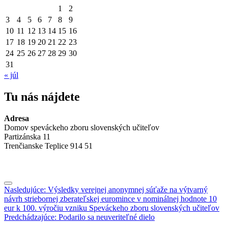
učiteľov
1
2
3
4
5
6
7
8
9
10
11
12
13
14
15
16
17
18
19
20
21
22
23
24
25
26
27
28
29
30
31
« júl
Tu nás nájdete
Adresa
Domov speváckeho zboru slovenských učiteľov
Partizánska 11
Trenčianske Teplice 914 51
Jedálny
Navigácia
Nasledujúce:
Výsledky verejnej anonymnej súťaže na výtvarný
lístok
návrh striebornej zberateľskej euromince v nominálnej hodnote 10
v
eur k 100. výročiu vzniku Speváckeho zboru slovenských učiteľov
článkoch
Predchádzajúce:
Podarilo sa neuveriteľné dielo