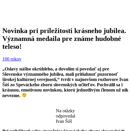
Nositeľ štátnej ceny Alexandra Dubčeka
Novinka pri príležitosti krásneho jubilea.
Významná medaila pre známe hudobné
teleso!
100 rokov
„Oslavy nášho okrúhleho, a dovolím si povedať aj pre
Slovensko významného jubilea, mali pritiahnuť pozornosť
širokej kultúrnej verejnosti,“ tvrdí v najnovšom rozhovore Ivan
Šóš zo Speváckeho zboru slovenských učiteľov. Pochválil sa i
krásnou, emotívnou novinkou, ktorú jednotlivým členom už nik
nevezme.
Na otázky
odpovedal
Ivan Šóš