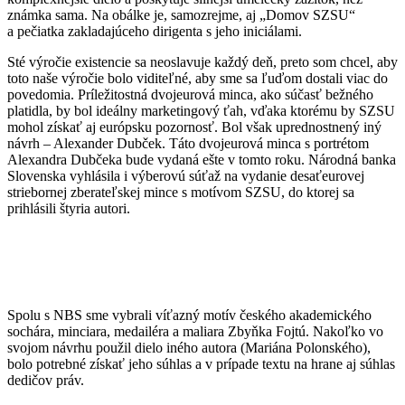
známka sama. Na obálke je, samozrejme, aj „Domov SZSU“
a pečiatka zakladajúceho dirigenta s jeho iniciálami.
Sté výročie existencie sa neoslavuje každý deň, preto som chcel, aby
toto naše výročie bolo viditeľné, aby sme sa ľuďom dostali viac do
povedomia. Príležitostná dvojeurová minca, ako súčasť bežného
platidla, by bol ideálny marketingový ťah, vďaka ktorému by SZSU
mohol získať aj európsku pozornosť. Bol však uprednostnený iný
návrh – Alexander Dubček. Táto dvojeurová minca s portrétom
Alexandra Dubčeka bude vydaná ešte v tomto roku. Národná banka
Slovenska vyhlásila i výberovú súťaž na vydanie desaťeurovej
striebornej zberateľskej mince s motívom SZSU, do ktorej sa
prihlásili štyria autori.
Spolu s NBS sme vybrali víťazný motív českého akademického
sochára, minciara, medailéra a maliara Zbyňka Fojtú. Nakoľko vo
svojom návrhu použil dielo iného autora (Mariána Polonského),
bolo potrebné získať jeho súhlas a v prípade textu na hrane aj súhlas
dedičov práv.