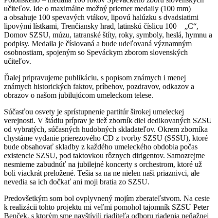
učiteľov. Ide o maximálne možný priemer medaily (100 mm)
a obsahuje 100 spevavých vtákov, lipovú halúzku s dvadsiatimi
lipovými lístkami, Trenčiansky hrad, latinskú číslicu 100 – „C“,
Domov SZSU, múzu, tatranské štíty, roky, symboly, heslá, hymnu a
podpisy. Medaila je číslovaná a bude udeľovaná významným
osobnostiam, spojeným so Speváckym zborom slovenských
učiteľov.
Ďalej pripravujeme publikáciu, s popisom známych i menej
známych historických faktov, príbehov, pozdravov, odkazov a
obrazov o našom jubilujúcom umeleckom telese.
Súčasťou osvety je sprístupnenie partitúr širokej umeleckej
verejnosti. V štádiu príprav je tiež zborník diel dedikovaných SZSU
od vybratých, súčasných hudobných skladateľov. Okrem zborníka
chystáme vydanie prierezového CD z tvorby SZSU (SSSU), ktoré
bude obsahovať skladby z každého umeleckého obdobia počas
existencie SZSU, pod taktovkou rôznych dirigentov. Samozrejme
nesmieme zabudnúť na jubilejné koncerty s orchestrom, ktoré už
boli viackrát preložené. Tešia sa na ne nielen naši priaznivci, ale
nevedia sa ich dočkať ani moji bratia zo SZSU.
Predovšetkým som bol ovplyvnený mojím zberateľstvom. Na ceste
k realizácii tohto projektu mi veľmi pomohol tajomník SZSU Peter
Benček, s ktorým sme navštívili riaditeľa odboru riadenia peňažnej