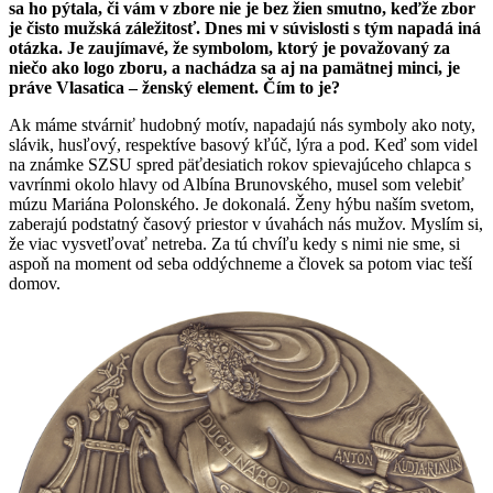
sa ho pýtala, či vám v zbore nie je bez žien smutno, keďže zbor
je čisto mužská záležitosť. Dnes mi v súvislosti s tým napadá iná
otázka. Je zaujímavé, že symbolom, ktorý je považovaný za
niečo ako logo zboru, a nachádza sa aj na pamätnej minci, je
práve Vlasatica – ženský element. Čím to je?
Ak máme stvárniť hudobný motív, napadajú nás symboly ako noty,
slávik, husľový, respektíve basový kľúč, lýra a pod. Keď som videl
na známke SZSU spred päťdesiatich rokov spievajúceho chlapca s
vavrínmi okolo hlavy od Albína Brunovského, musel som velebiť
múzu Mariána Polonského. Je dokonalá. Ženy hýbu naším svetom,
zaberajú podstatný časový priestor v úvahách nás mužov. Myslím si,
že viac vysvetľovať netreba. Za tú chvíľu kedy s nimi nie sme, si
aspoň na moment od seba oddýchneme a človek sa potom viac teší
domov.