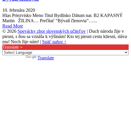
10. februára 2020
Hlas Priezvisko Meno Titul Bydlisko Dátum nar. B2 KAPASNÝ
Martin ŽILINA… Prečítať “Bývalí členovia”…...
Read More
© 2026
Spevácky zbor slovenských učiteľov
|
Duch národa žije v
piesni, s ňou sa vznáša k výšinám! Kto tej piesni cestu kliesni, sláva
mu! Nech žije nám!
|
Späť nahor ↑
Translate »
Powered by
Translate