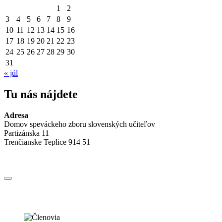
1
2
3
4
5
6
7
8
9
10
11
12
13
14
15
16
17
18
19
20
21
22
23
24
25
26
27
28
29
30
31
« júl
Tu nás nájdete
Adresa
Domov speváckeho zboru slovenských učiteľov
Partizánska 11
Trenčianske Teplice 914 51
Jedálny
lístok
Nositeľ štátnej ceny Alexandra Dubčeka