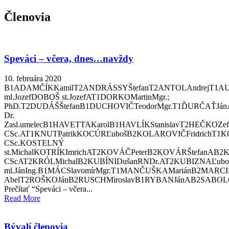
Členovia
Speváci – včera, dnes…navždy
10. februára 2020
B1ADAMČÍKKamilT2ANDRÁSSYŠtefanT2ANTOLAndrejT1AUGU
ml.JozefDOBOŠ st.JozefAT1DORKOMartinMgr.;
PhD.T2DUDÁŠŠtefanB1DUCHOVIČTeodorMgr.T1ĎURČAŤJánAB
Dr.
Zasl.umelecB1HAVETTAKarolB1HAVLÍKStanislavT2HEČKOZ
CSc.AT1KNUTPatrikKOCÚRĽubošB2KOLAROVIČFridrichT1KO
CSc.KOSTELNÝ
st.MichalKOTRÍKImrichAT2KOVÁČPeterB2KOVÁRŠtefanAB2
CScAT2KRÓLMichalB2KUBÍNIDušanRNDr.AT2KUBIZNAĽuboš
ml.JánIng.B1MÁCSlavomírMgr.T1MANČUŠKAMariánB2MARC
AbelT2ROŠKOJánB2RUSCHMiroslavB1RYBANJánAB2SABOLČÁ
Prečítať “Speváci – včera...
Read More
Bývalí členovia