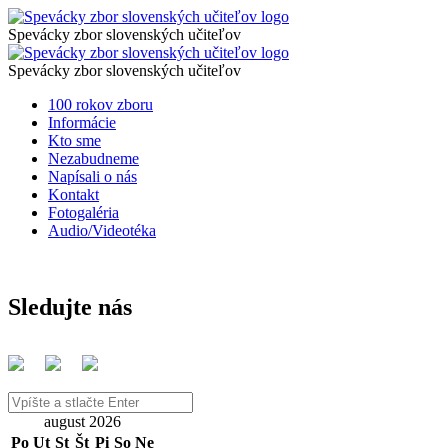
Členovia
Spevácky
zbor
Spevácky zbor slovenských učiteľov
-
Členovia
slovenských
Spevácky
Spevácky
učiteľov
zbor
Spevácky zbor slovenských učiteľov
-
slovenských
zbor
Preskočiť
100 rokov zboru
Spevácky
učiteľov
na
Informácie
slovenských
zbor
obsah
Kto sme
učiteľov
Nezabudneme
slovenských
Napísali o nás
učiteľov
Kontakt
Fotogaléria
Audio/Videotéka
Sledujte nás
Vyhľadávanie
august 2026
Po
Ut
St
Št
Pi
So
Ne