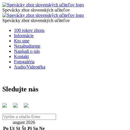
Zoznam
Spevácky
zbor
Spevácky zbor slovenských učiteľov
prispievateľov
Zoznam
slovenských
Spevácky
na
učiteľov
zbor
Spevácky zbor slovenských učiteľov
prispievateľov
slovenských
stavbu
Preskočiť
100 rokov zboru
na
učiteľov
na
Informácie
DSZSU
stavbu
obsah
Kto sme
-
Nezabudneme
DSZSU
Napísali o nás
Spevácky
-
Kontakt
zbor
Fotogaléria
Spevácky
Audio/Videotéka
slovenských
zbor
učiteľov
slovenských
učiteľov
Sledujte nás
Vyhľadávanie
august 2026
Po
Ut
St
Št
Pi
So
Ne