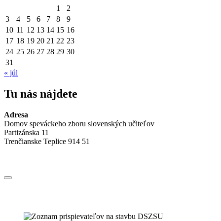
1
2
3
4
5
6
7
8
9
10
11
12
13
14
15
16
17
18
19
20
21
22
23
24
25
26
27
28
29
30
31
« júl
Tu nás nájdete
Adresa
Domov speváckeho zboru slovenských učiteľov
Partizánska 11
Trenčianske Teplice 914 51
Jedálny
lístok
Nositeľ štátnej ceny Alexandra Dubčeka