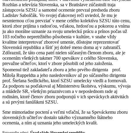
Rozhlas a televízia Slovenska, sa v Bratislave zúčastnili traja
zástupcovia SZSU a samotné ocenenie prevzal predseda zboru
Ladislav Sabolčák. Vo svojej ďakovnej reči uviedol, že mu je
nesmiernou cťou prevziať v mene celého kolektívu SZSU túto cenu,
ktorú zbor prijíma s radosťou, vďakou, hrdosťou a pokorou a vníma
ju ako morálne uznanie za svoju umeleckú prácu a prínos počas už
103 ročného nepretržitého pôsobenia v kultúre, v snahe vždy
kvalitne interpretovať zborové umenie, dôstojne reprezentovať
Slovenskú republiku a šíriť jej dobré meno doma aj v zahraničí.
Zdôraznil, že táto cena patrí nielen súčasným členom zboru, ale je
ocenením všetkých takmer 700 spevákov z celého Slovenska,
prevažne učiteľov, ktorí v zbore pôsobili od jeho založenia.
Spomenul tiež zakladateľa zboru a jeho prvého dirigenta prof.
Miloša Ruppeldta a jeho nasledovníkov až po súčasného dirigenta
prof. Štefana Sedlického, ktorí SZSU umelecky viedli a formovali.
Za podporu sa poďakoval aj Ministerstvu školstva, výskumu, vývoja
a mládeže SR, všetkým priaznivcom a v neposlednom rade aj
rodinám, ktoré členov zboru podporujú v ich speváckych aktivitách
a sú prvými fanúšikmi SZSU.
Sme mimoriadne poctení a veľmi vďační, že sa Speváckemu zboru
slovenských učiteľov dostalo takého významného štátneho
ocenenia, a ním aj uznania jeho umeleckých kvalít.
Fotografie zdroj:
Úrad vlády Slovenskej republiky