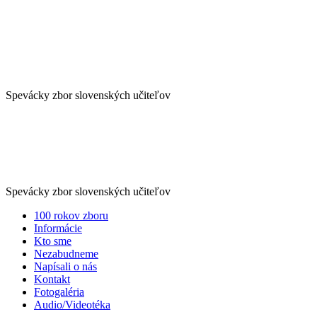
Spevácky
Spevácky
zbor
zbor
slovenských
slovenských
učiteľov
učiteľov
–
Spevácky zbor slovenských učiteľov
Nositeľ
Spevácky
Spevácky
zbor
štátnej
zbor
slovenských
ceny
slovenských
učiteľov
Alexandra
učiteľov
Dubčeka
–
Spevácky zbor slovenských učiteľov
-
Nositeľ
Preskočiť
100 rokov zboru
Spevácky
štátnej
na
Informácie
zbor
obsah
ceny
Kto sme
Nezabudneme
slovenských
Alexandra
Napísali o nás
učiteľov
Dubčeka
Kontakt
Fotogaléria
-
Audio/Videotéka