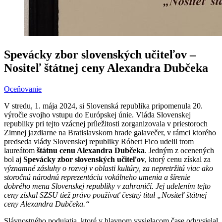
Spevácky zbor slovenských učiteľov –
Nositeľ štátnej ceny Alexandra Dubčeka
Oceňovanie
V stredu, 1. mája 2024, si Slovenská republika pripomenula 20.
výročie svojho vstupu do Európskej únie. Vláda Slovenskej
republiky pri tejto vzácnej príležitosti zorganizovala v priestoroch
Zimnej jazdiarne na Bratislavskom hrade galavečer, v rámci ktorého
predseda vlády Slovenskej republiky Róbert Fico udelil trom
laureátom
štátnu cenu Alexandra Dubčeka
. Jedným z ocenených
bol aj
Spevácky zbor slovenských učiteľov
, ktorý cenu získal za
významné zásluhy o rozvoj v oblasti kultúry, za nepretržitú viac ako
storočnú národnú reprezentáciu vokálneho umenia a šírenie
dobrého mena Slovenskej republiky v zahraničí. Jej udelením tejto
ceny získal SZSU tiež právo používať čestný titul „Nositeľ štátnej
ceny Alexandra Dubčeka.“
Slávnostného podujatia, ktoré v hlavnom vysielacom čase odvysielal