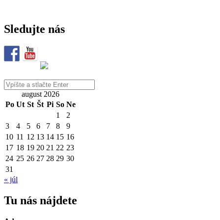
Spevácky
zbor
Sledujte nás
slovenských
učiteľov
Vyhľadávanie
august 2026
Po
Ut
St
Št
Pi
So
Ne
1
2
3
4
5
6
7
8
9
10
11
12
13
14
15
16
17
18
19
20
21
22
23
24
25
26
27
28
29
30
31
« júl
Tu nás nájdete