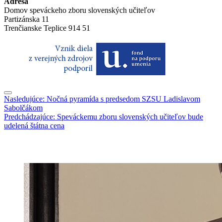
Adresa
Domov speváckeho zboru slovenských učiteľov
Partizánska 11
Trenčianske Teplice 914 51
Jedálny
Navigácia
Nasledujúce:
Nočná pyramída s predsedom SZSU Ladislavom
lístok
Sabolčákom
v
Predchádzajúce:
Speváckemu zboru slovenských učiteľov bude
článkoch
udelená štátna cena
Nositeľ štátnej ceny Alexandra Dubčeka